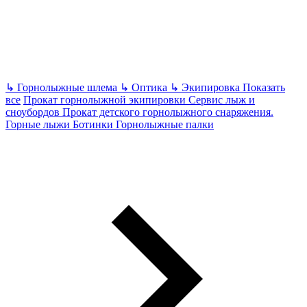
↳
Горнолыжные шлема
↳
Оптика
↳
Экипировка
Показать
все
Прокат горнолыжной экипировки
Сервис лыж и
сноубордов
Прокат детского горнолыжного снаряжения.
Горные лыжи Ботинки Горнолыжные палки