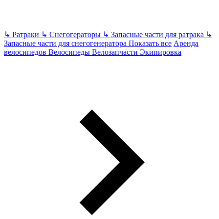
↳
Ратраки
↳
Снегогераторы
↳
Запасные части для ратрака
↳
Запасные части для снегогенератора
Показать все
Аренда
велосипедов
Велосипеды Велозапчасти Экипировка