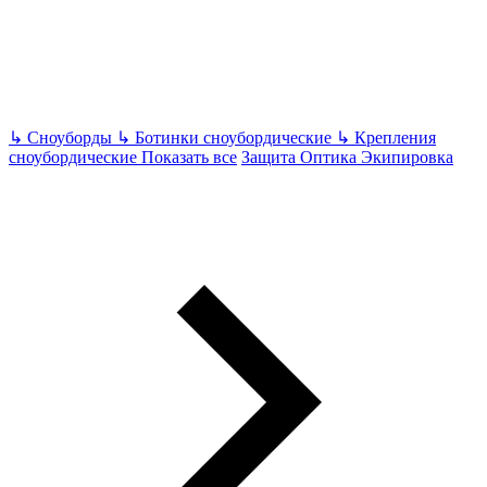
↳
Сноуборды
↳
Ботинки сноубордические
↳
Крепления
сноубордические
Показать все
Защита Оптика Экипировка