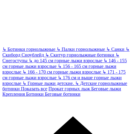
↳
Ботинки горнолыжные
↳
Палки горнолыжные
↳
Санки
↳
Скиборд Сноублейд
↳
Скитур горнолыжные ботинки
↳
Снегоступы
↳
до 145 см горные лыжи взрослые
↳
146 - 155
см горные лыжи взрослые
↳
156 - 165 см горные лыжи
взрослые
↳
166 - 170 см горные лыжи взрослые
↳
171 - 175
см горные лыжи взрослые
↳
176 см и выше горные лыжи
взрослые
↳
Горные лыжи детские.
↳
Детские горнолыжные
ботинки
Показать все
Прокат горных лыж
Беговые лыжи
Крепления Ботинки Беговые ботинки