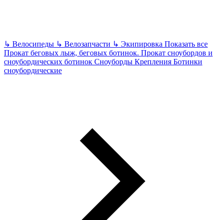
↳
Велосипеды
↳
Велозапчасти
↳
Экипировка
Показать все
Прокат беговых лыж, беговых ботинок.
Прокат сноубордов и
сноубордических ботинок
Сноуборды Крепления Ботинки
сноубордические