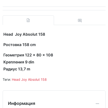
Head Joy Absolut 158
Ростовка 158 cm
Геометрия 122
×
80
× 108
Крепления 9 din
Радиус 13,7 m
Теги:
Head Joy Absolut 158
Информация