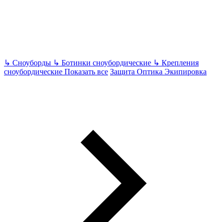
↳
Сноуборды
↳
Ботинки сноубордические
↳
Крепления
сноубордические
Показать все
Защита Оптика Экипировка