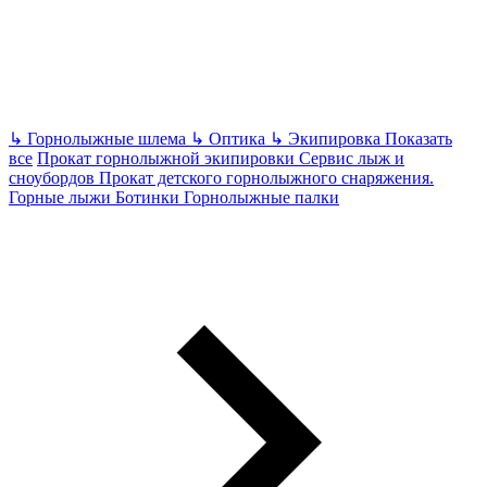
↳
Горнолыжные шлема
↳
Оптика
↳
Экипировка
Показать
все
Прокат горнолыжной экипировки
Сервис лыж и
сноубордов
Прокат детского горнолыжного снаряжения.
Горные лыжи Ботинки Горнолыжные палки