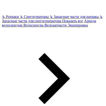
↳
Ратраки
↳
Снегогераторы
↳
Запасные части для ратрака
↳
Запасные части для снегогенератора
Показать все
Аренда
велосипедов
Велосипеды Велозапчасти Экипировка