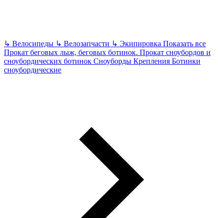
↳
Велосипеды
↳
Велозапчасти
↳
Экипировка
Показать все
Прокат беговых лыж, беговых ботинок.
Прокат сноубордов и
сноубордических ботинок
Сноуборды Крепления Ботинки
сноубордические