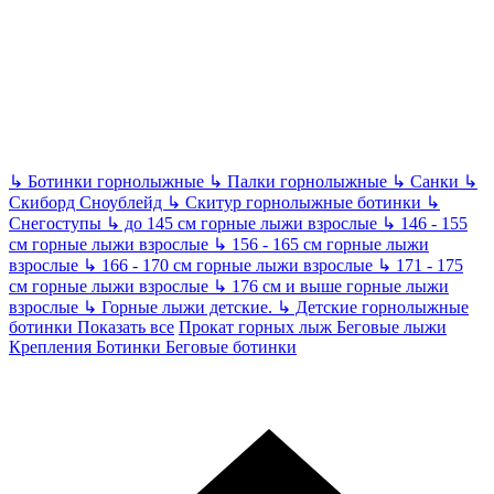
↳
Ботинки горнолыжные
↳
Палки горнолыжные
↳
Санки
↳
Скиборд Сноублейд
↳
Скитур горнолыжные ботинки
↳
Снегоступы
↳
до 145 см горные лыжи взрослые
↳
146 - 155
см горные лыжи взрослые
↳
156 - 165 см горные лыжи
взрослые
↳
166 - 170 см горные лыжи взрослые
↳
171 - 175
см горные лыжи взрослые
↳
176 см и выше горные лыжи
взрослые
↳
Горные лыжи детские.
↳
Детские горнолыжные
ботинки
Показать все
Прокат горных лыж
Беговые лыжи
Крепления Ботинки Беговые ботинки