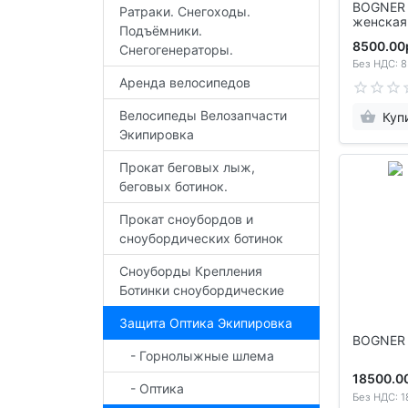
BOGNER Маст
Ратраки. Снегоходы.
Подъёмники.
8500.00
Снегогенераторы.
Без НДС: 8
Аренда велосипедов
Велосипеды Велозапчасти
Куп
Экипировка
Прокат беговых лыж,
беговых ботинок.
Прокат сноубордов и
сноубордических ботинок
Сноуборды Крепления
Ботинки сноубордические
Защита Оптика Экипировка
- Горнолыжные шлема
18500.0
- Оптика
Без НДС: 1