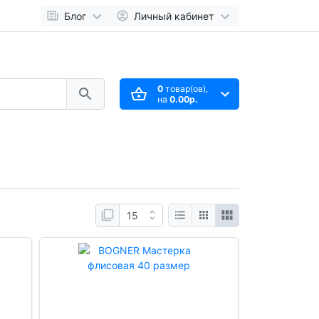
Блог
Личный кабинет
0
товар(ов),
на
0.00р.