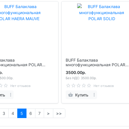
лаклава
BUFF Балаклава
циональная POLAR
многофункциональная POLAR
MAUVE
SOLID
р.
3500.00р.
500.00р.
Без НДС: 3500.00р.
Нет отзывов
Нет отзывов
ить
Купить
3
4
5
6
7
>
>>