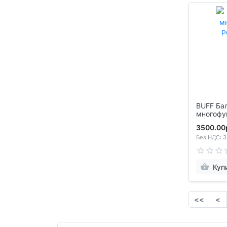
BUFF Ба
многофунк
HAERA 
3500.00
Без НДС: 3
Куп
<<
<