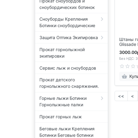
Прокат сноубордов и
сноубордических ботинок
Сноуборды Крепления
Ботинки сноубордические
Защита Оптика Экипировка
Штаны г
Glissade 
Прокат горнолыжной
3000.00
экипировки
Без НДС: 3
Сервис лыж и сноубордов
Куп
Прокат детского
горнолыжного снаряжения.
<<
<
Горные лыжи Ботинки
Горнолыжные палки
Прокат горных лыж
Беговые лыжи Крепления
Ботинки Беговые ботинки