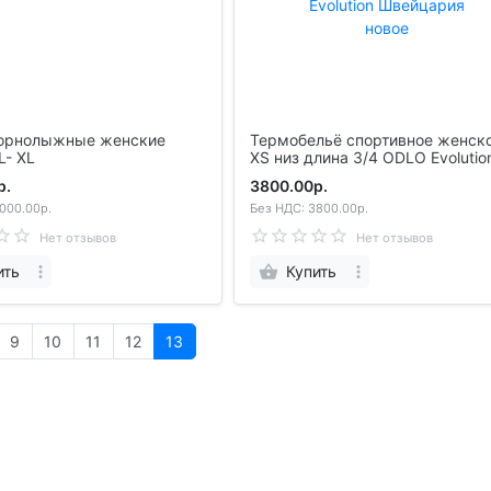
орнолыжные женские
Термобельё спортивное женское
L- XL
XS низ длина 3/4 ODLO Evolution
Швейцария новое
р.
3800.00р.
000.00р.
Без НДС: 3800.00р.
Нет отзывов
Нет отзывов
ить
Купить
9
10
11
12
13