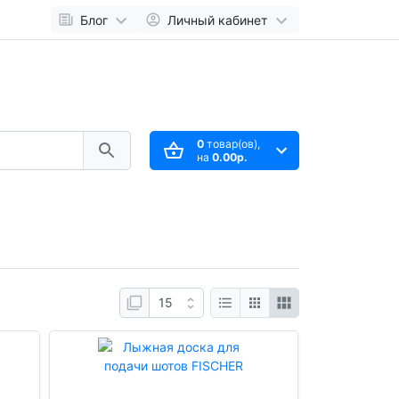
Блог
Личный кабинет
0
товар(ов),
на
0.00р.