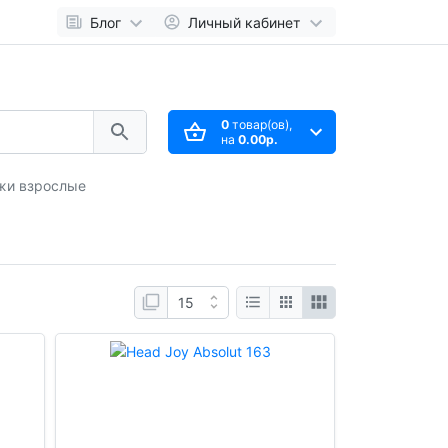
Блог
Личный кабинет
0
товар(ов),
на
0.00р.
ыжи взрослые