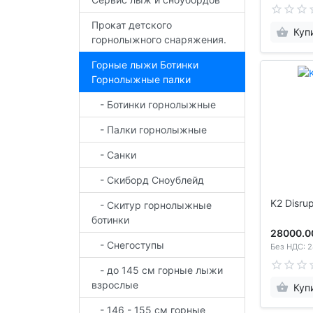
Прокат детского
Куп
горнолыжного снаряжения.
Горные лыжи Ботинки
Горнолыжные палки
- Ботинки горнолыжные
- Палки горнолыжные
- Санки
- Скиборд Сноублейд
K2 Disru
- Скитур горнолыжные
ботинки
28000.0
- Снегоступы
Без НДС: 2
- до 145 см горные лыжи
взрослые
Куп
- 146 - 155 см горные