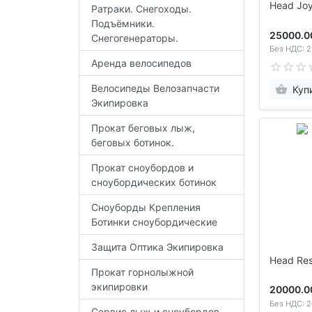
Head Jo
Ратраки. Снегоходы.
Подъёмники.
25000.0
Снегогенераторы.
Без НДС: 2
Аренда велосипедов
Велосипеды Велозапчасти
Куп
Экипировка
Прокат беговых лыж,
беговых ботинок.
Прокат сноубордов и
сноубордических ботинок
Сноуборды Крепления
Ботинки сноубордические
Защита Оптика Экипировка
Head Resi
Прокат горнолыжной
экипировки
20000.0
Без НДС: 2
Сервис лыж и сноубордов