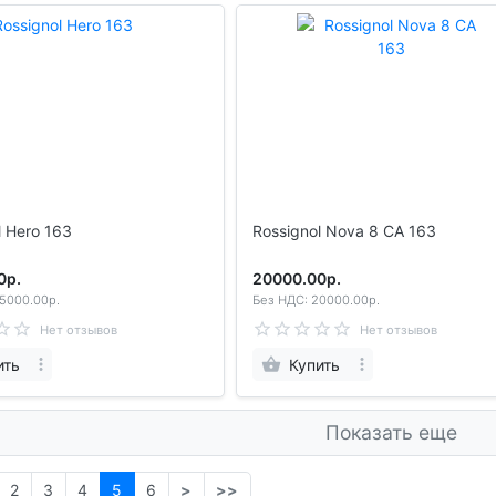
l Hero 163
Rossignol Nova 8 CA 163
0р.
20000.00р.
5000.00р.
Без НДС: 20000.00р.
Нет отзывов
Нет отзывов
ить
Купить
Показать еще
2
3
4
5
6
>
>>