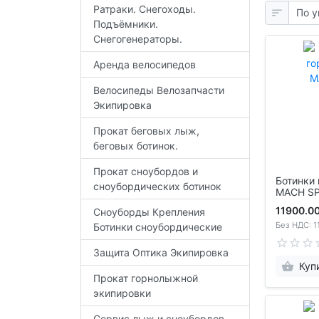
Ратраки. Снегоходы.
Подъёмники.
Снегогенераторы.
Аренда велосипедов
Велосипеды Велозапчасти
Экипировка
Прокат беговых лыж,
беговых ботинок.
Прокат сноубордов и
Ботинки горнолыжные TECNICA
сноубордических ботинок
MACH SP
11900.00
Сноуборды Крепления
Без НДС: 1
Ботинки сноубордические
Защита Оптика Экипировка
Куп
Прокат горнолыжной
экипировки
Сервис лыж и сноубордов