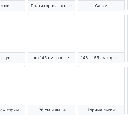
тинки
Палки горнолыжные
Санки
олыжные
оступы
до 145 см горные
146 - 155 см горные
лыжи взрослые
лыжи взрослые
176 см и выше
Горные лыжи
взрослые
горные лыжи
детские.
взрослые