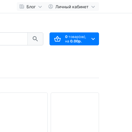
Блог
Личный кабинет
0
товар(ов),
на
0.00р.