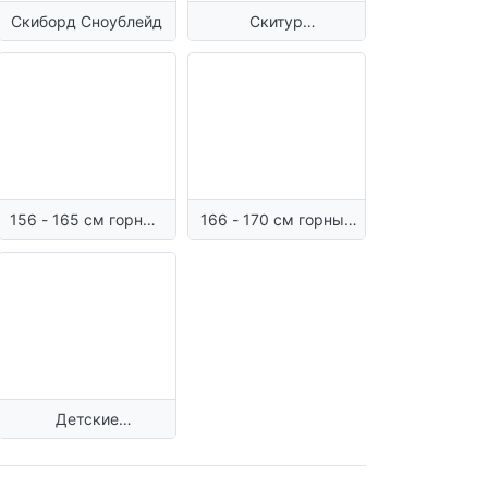
Скиборд Сноублейд
Скитур
горнолыжные
ботинки
156 - 165 см горные
166 - 170 см горные
лыжи взрослые
лыжи взрослые
Детские
горнолыжные
ботинки