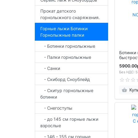
Прокат детского
горнолыжного снаряжения.
Горные лыжи Ботинки
Горнолыжные палки
- Ботинки горнолыжные
Ботинки горнолыжные парковые
- Палки горнолыжные
быстросъемные NO
25,5
5900.00
- Санки
Без НДС: 5
- Скиборд Сноублейд
Куп
- Скитур горнолыжные
ботинки
- Снегоступы
- до 145 см горные лыжи
взрослые
- 146 - 155 см горные