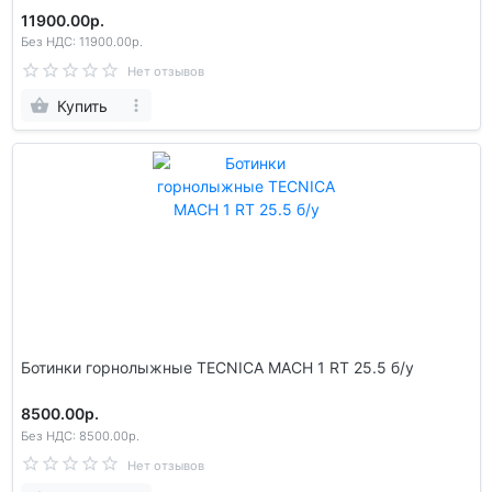
11900.00р.
Без НДС: 11900.00р.
Нет отзывов
Купить
Ботинки горнолыжные TECNICA MACH 1 RT 25.5 б/у
8500.00р.
Без НДС: 8500.00р.
Нет отзывов