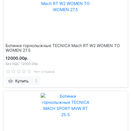
Ботинки горнолыжные TECNICA Mach RT W2 WOMEN TO
WOMEN 27.5
12000.00р.
Без НДС: 12000.00р.
Нет отзывов
Купить