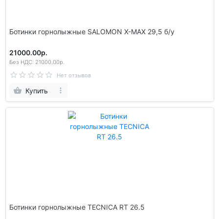
Ботинки горнолыжные SALOMON X-MAX 29,5 б/у
21000.00р.
Без НДС: 21000.00р.
Нет отзывов
Купить
Ботинки горнолыжные TECNICA RT 26.5